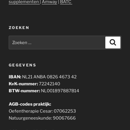
supplementen
|
Amway
|
BATC
ZOEKEN
Zoeken
Zoeke
naar:
GEGEVENS
IBAN:
NL21 ANBA 0826 4673 42
KvK-nummer:
72242140
BTW-nummer:
NL001897887B14
AGB-codes praktijk:
Oefentherapie Cesar: 07062253
Natuurgeneeskunde: 90067666