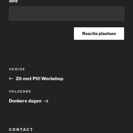
Site
Bericht
Vorig
VORIGE
navigatie
bericht
Zit met Pit! Workshop
Volgend
VOLGENDE
bericht
Donkere dagen
CONTACT