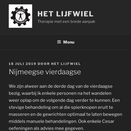
Ga
naar
HET LIJFWIEL
de
Therapie met een brede aanpak
inhoud
Menu
GEPLAATST
18 JULI 2019
DOOR
HET LIJFWIEL
OP
Nijmeegse vierdaagse
We zijn alweer aan de derde dag van de vierdaagse
bezig, waarbij ik enkele personen na het wandelen
weer oplap om de volgende dag verder te kunnen. Een
stevige behandeling om al die spierknopen eruit te
masseren en de gewrichten optimaal te laten bewegen
middels manuele behandelingen. Ook enkele Cesar
oefeningen als advies mee gegeven.