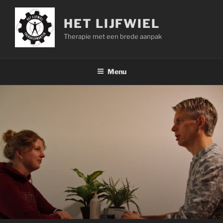
Ga
naar
HET LIJFWIEL
de
Therapie met een brede aanpak
inhoud
Menu