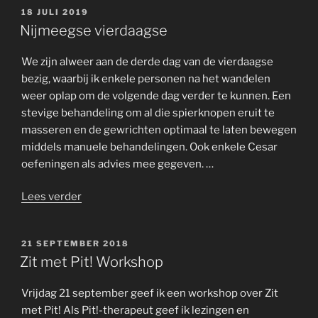
GEPLAATST
18 JULI 2019
OP
Nijmeegse vierdaagse
We zijn alweer aan de derde dag van de vierdaagse
bezig, waarbij ik enkele personen na het wandelen
weer oplap om de volgende dag verder te kunnen. Een
stevige behandeling om al die spierknopen eruit te
masseren en de gewrichten optimaal te laten bewegen
middels manuele behandelingen. Ook enkele Cesar
oefeningen als advies mee gegeven. …
“Nijmeegse
Lees verder
vierdaagse”
GEPLAATST
21 SEPTEMBER 2018
OP
Zit met Pit! Workshop
Vrijdag 21 september geef ik een workshop over Zit
met Pit! Als Pit!-therapeut geef ik lezingen en