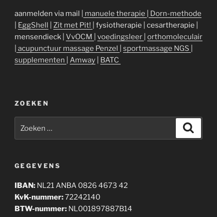
aanmelden via mail |
manuele therapie
|
Dorn-methode
|
EggShell
|
Zit met Pit!
| fysiotherapie | cesartherapie |
mensendieck |
VvOCM
|
voedingsleer
|
orthomoleculair
|
acupunctuur massage Penzel
|
sportmassage NGS
|
supplementen
|
Amway
|
BATC
ZOEKEN
Zoeken
Zoeke
naar:
GEGEVENS
IBAN:
NL21 ANBA 0826 4673 42
KvK-nummer:
72242140
BTW-nummer:
NL001897887B14