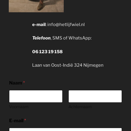
e-mail
: info@hetlijfwiel.nl
Telefoon
, SMS of WhatsApp:
06 123 19 158
Laan van Oost-Indië 324 Nijmegen
Naam
*
Voornaam
Achternaam
E-mail
*