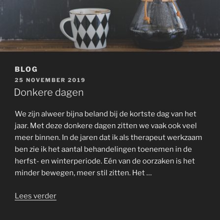
BLOG
GEPLAATST
25 NOVEMBER 2019
OP
Donkere dagen
We zijn alweer bijna beland bij de kortste dag van het
jaar. Met deze donkere dagen zitten we vaak ook veel
meer binnen. In de jaren dat ik als therapeut werkzaam
ben zie ik het aantal behandelingen toenemen in de
herfst- en winterperiode. Eén van de oorzaken is het
minder bewegen, meer stil zitten. Het …
“Donkere
Lees verder
dagen”